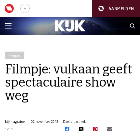
AANMELDEN
Filmpjes
Filmpje: vulkaan geeft
spectaculaire show
weg
kijkmagazine
02 november 2018
Deel dit artikel:
12:59