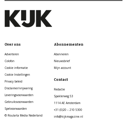
Over ons
Abonnementen
Adverteren
Abonneren
Colofon
Nieuwsbrief
Cookie informatie
Mijn account
Cookie Instellingen
Contact
Privacy beleid
Disclaimer/vrijwaring
Redactie
Leveringsvoorwaarden
Spaklerweg 53
Gebruiksvoorwaarden
1114 AE Amsterdam
Spelvoorwaarden
+31 (0)20 – 210 5300
© Roularta Media Nederland
info@kijkmagazine.nl