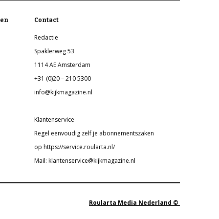
en
Contact
Redactie
Spaklerweg 53
1114 AE Amsterdam
+31 (0)20 – 210 5300
info@kijkmagazine.nl
Klantenservice
Regel eenvoudig zelf je abonnementszaken
op https://service.roularta.nl/
Mail: klantenservice@kijkmagazine.nl
Roularta Media Nederland ©