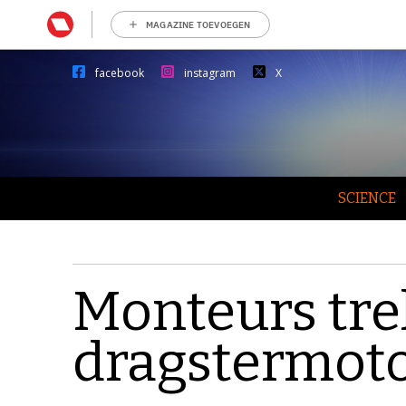
MAGAZINE TOEVOEGEN
facebook
instagram
X
SCIENCE
Monteurs tr
dragstermoto