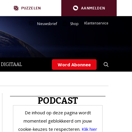
PUZZELEN
AANMELDEN
Klantenservice
Nieuwsbrief
Shop
 DIGITAAL
Word Abonnee
PODCAST
De inhoud op deze pagina wordt
momenteel geblokkeerd om jouw
cookie-keuzes te respecteren.
Klik hier