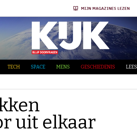
MIJN MAGAZINES LEZEN
TECH
SPACE
MENS
GESCHIEDENIS
LEES
ekken
r uit elkaar