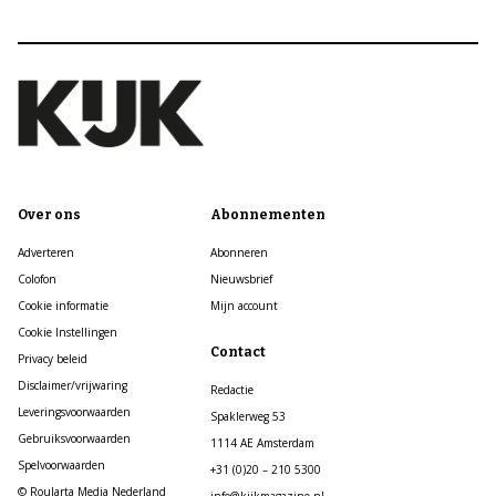
Over ons
Abonnementen
Adverteren
Abonneren
Colofon
Nieuwsbrief
Cookie informatie
Mijn account
Cookie Instellingen
Contact
Privacy beleid
Disclaimer/vrijwaring
Redactie
Leveringsvoorwaarden
Spaklerweg 53
Gebruiksvoorwaarden
1114 AE Amsterdam
Spelvoorwaarden
+31 (0)20 – 210 5300
© Roularta Media Nederland