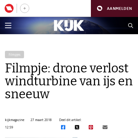
AANMELDEN
Filmpjes
Filmpje: drone verlost
windturbine van ijs en
sneeuw
kijkmagazine
27 maart 2018
Deel dit artikel:
12:59