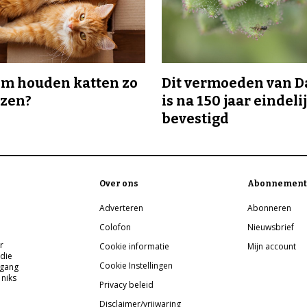
m houden katten zo
Dit vermoeden van 
ozen?
is na 150 jaar eindeli
bevestigd
Over ons
Abonnement
Adverteren
Abonneren
Colofon
Nieuwsbrief
r
Cookie informatie
Mijn account
 die
Cookie Instellingen
pgang
 niks
Privacy beleid
Disclaimer/vrijwaring