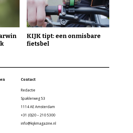
Darwin
KIJK tipt: een onmisbare
jk
fietsbel
en
Contact
Redactie
Spaklerweg 53
1114 AE Amsterdam
+31 (0)20 – 210 5300
info@kijkmagazine.nl