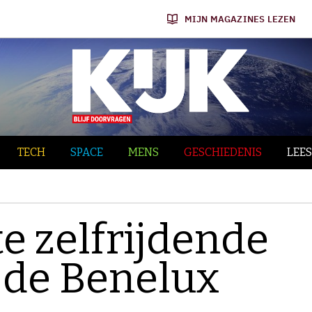
MIJN MAGAZINES LEZEN
TECH
SPACE
MENS
GESCHIEDENIS
LEES
te zelfrijdende
 de Benelux