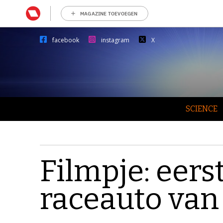
MAGAZINE TOEVOEGEN
facebook
instagram
X
SCIENCE
Filmpje: eers
raceauto van