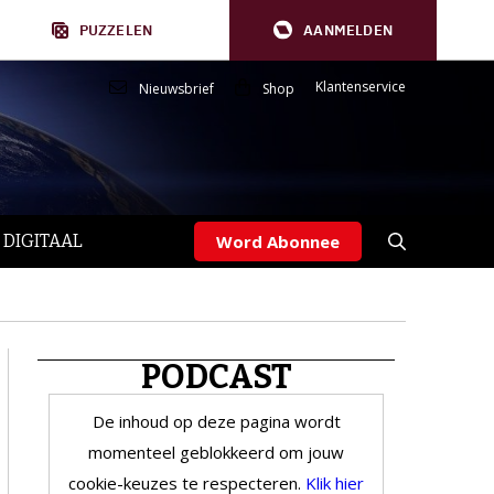
PUZZELEN
AANMELDEN
Klantenservice
Nieuwsbrief
Shop
 DIGITAAL
Word Abonnee
PODCAST
De inhoud op deze pagina wordt
momenteel geblokkeerd om jouw
cookie-keuzes te respecteren.
Klik hier