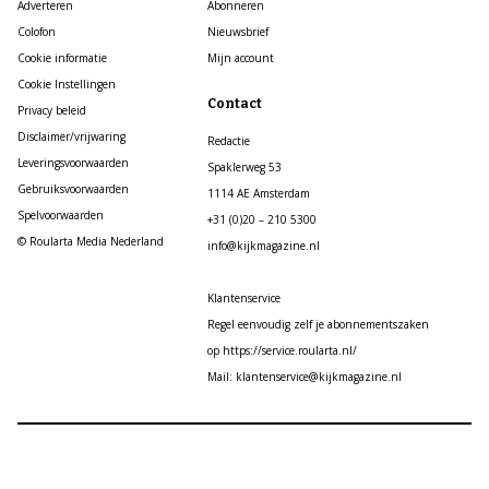
Adverteren
Abonneren
Colofon
Nieuwsbrief
Cookie informatie
Mijn account
Cookie Instellingen
Contact
Privacy beleid
Disclaimer/vrijwaring
Redactie
Leveringsvoorwaarden
Spaklerweg 53
Gebruiksvoorwaarden
1114 AE Amsterdam
Spelvoorwaarden
+31 (0)20 – 210 5300
© Roularta Media Nederland
info@kijkmagazine.nl
Klantenservice
Regel eenvoudig zelf je abonnementszaken
op https://service.roularta.nl/
Mail: klantenservice@kijkmagazine.nl