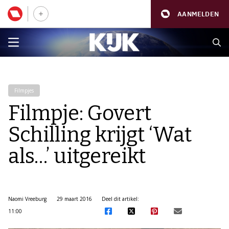
AANMELDEN
Filmpjes
Filmpje: Govert
Schilling krijgt ‘Wat
als…’ uitgereikt
Naomi Vreeburg
29 maart 2016
Deel dit artikel:
11:00