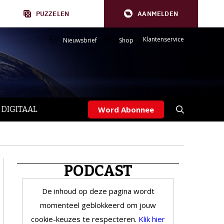
PUZZELEN
AANMELDEN
Klantenservice
Nieuwsbrief
Shop
 DIGITAAL
Word Abonnee
PODCAST
De inhoud op deze pagina wordt
momenteel geblokkeerd om jouw
cookie-keuzes te respecteren.
Klik hier