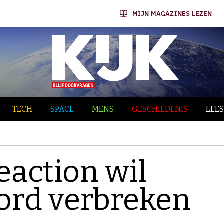
MIJN MAGAZINES LEZEN
TECH
SPACE
MENS
GESCHIEDENIS
LEES
Reaction wil
ord verbreken