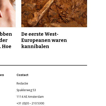
ebben
De eerste West-
nder
Europeanen waren
. Hoe
kannibalen
en
Contact
Redactie
Spaklerweg 53
1114 AE Amsterdam
+31 (0)20 – 210 5300