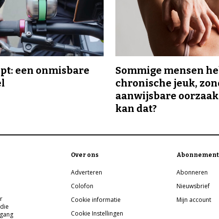
ipt: een onmisbare
Sommige mensen h
el
chronische jeuk, zo
aanwijsbare oorzaak
kan dat?
Over ons
Abonnement
Adverteren
Abonneren
Colofon
Nieuwsbrief
r
Cookie informatie
Mijn account
 die
Cookie Instellingen
pgang