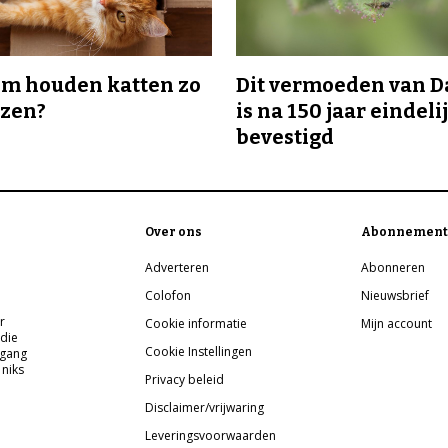
m houden katten zo
Dit vermoeden van 
ozen?
is na 150 jaar eindeli
bevestigd
Over ons
Abonnement
Adverteren
Abonneren
Colofon
Nieuwsbrief
r
Cookie informatie
Mijn account
 die
Cookie Instellingen
pgang
 niks
Privacy beleid
Disclaimer/vrijwaring
Leveringsvoorwaarden