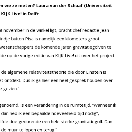
en we ze meten? Laura van der Schaaf (Universiteit
IJK Live! in Delft.
8 november in de winkel ligt, bracht chef redactie Jean-
indje buiten Pisa is namelijk een kilometers groot
wetenschappers de komende jaren gravitatiegolven te
e op de vorige editie van KIJK Live! uit over het project.
de algemene relativiteitstheorie die door Einstein is
niet ontdekt. Dus ik ga hier een heel gesprek houden over
e gezien.”
genoemd, is een verandering in de ruimtetijd. “Wanneer ik
 dan heb ik een bepaalde hoeveelheid tijd nodig”,
zelfde doe gedurende een hele sterke gravitatiegolf. Dan
r de muur te lopen en terug.”