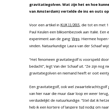
gravitatiegolven. Wat zijn het en hoe kunn
van Amsterdam) vertelde de ins en outs op K
Voor een artikel in
, die tot en met 1
KIJK 11/2015
Paul Keulen een bliksembezoek aan Italië. Een e
experiment aan de gang:
. Hiermee hopen 
Virgo
vinden. Natuurkundige Laura van der Schaaf wijdd
“Het fenomeen gravitatiegolf is voorspeld door 
bedacht”, legt Van der Schaaf uit. “Ze zijn nog 
gravitatiegolven en niemand heeft er ooit eentj
Een gravitatiegolf, ook wel zwaartekrachtsgolf 
van hier naar die muur daar loop en weer terug,
verduidelijkt de natuurkundige. “Stel dat ik het
heb ik een kortere of langere tijd nodig om naa