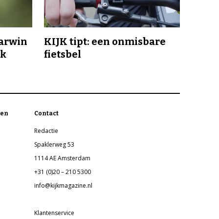
Darwin
KIJK tipt: een onmisbare
jk
fietsbel
en
Contact
Redactie
Spaklerweg 53
1114 AE Amsterdam
+31 (0)20 – 210 5300
info@kijkmagazine.nl
Klantenservice