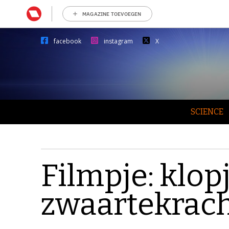
MAGAZINE TOEVOEGEN
facebook
instagram
X
SCIENCE
Filmpje: klop
zwaartekrac