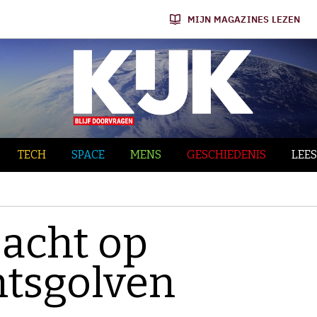
MIJN MAGAZINES LEZEN
TECH
SPACE
MENS
GESCHIEDENIS
LEES
jacht op
htsgolven