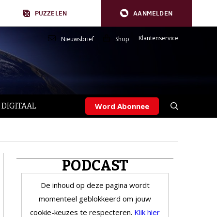
PUZZELEN
AANMELDEN
Klantenservice
Nieuwsbrief
Shop
 DIGITAAL
Word Abonnee
PODCAST
De inhoud op deze pagina wordt
momenteel geblokkeerd om jouw
cookie-keuzes te respecteren.
Klik hier