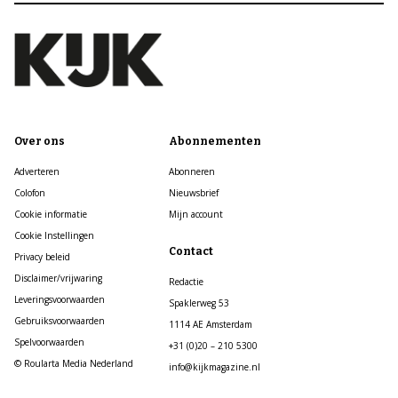
Over ons
Abonnementen
Adverteren
Abonneren
Colofon
Nieuwsbrief
Cookie informatie
Mijn account
Cookie Instellingen
Contact
Privacy beleid
Disclaimer/vrijwaring
Redactie
Leveringsvoorwaarden
Spaklerweg 53
Gebruiksvoorwaarden
1114 AE Amsterdam
Spelvoorwaarden
+31 (0)20 – 210 5300
© Roularta Media Nederland
info@kijkmagazine.nl