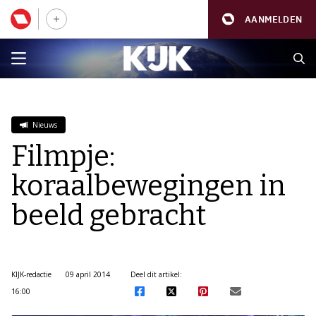
AANMELDEN
Nieuws
Filmpje:
koraalbewegingen in
beeld gebracht
KIJK-redactie
09 april 2014
Deel dit artikel:
16:00