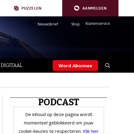
PUZZELEN
AANMELDEN
Klantenservice
Nieuwsbrief
Shop
 DIGITAAL
Word Abonnee
PODCAST
De inhoud op deze pagina wordt
momenteel geblokkeerd om jouw
cookie-keuzes te respecteren.
Klik hier