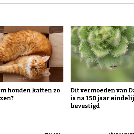
m houden katten zo
Dit vermoeden van 
ozen?
is na 150 jaar eindeli
bevestigd