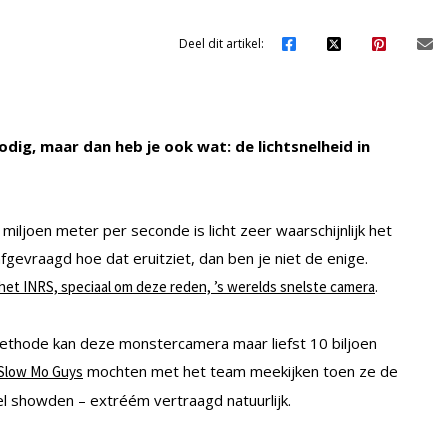
Deel dit artikel:
odig, maar dan heb je ook wat: de lichtsnelheid in
iljoen meter per seconde is licht zeer waarschijnlijk het
fgevraagd hoe dat eruitziet, dan ben je niet de enige.
.
et INRS, speciaal om deze reden, ’s werelds snelste camera
thode kan deze monstercamera maar liefst 10 biljoen
mochten met het team meekijken toen ze de
 Slow Mo Guys
l showden – extréém vertraagd natuurlijk.