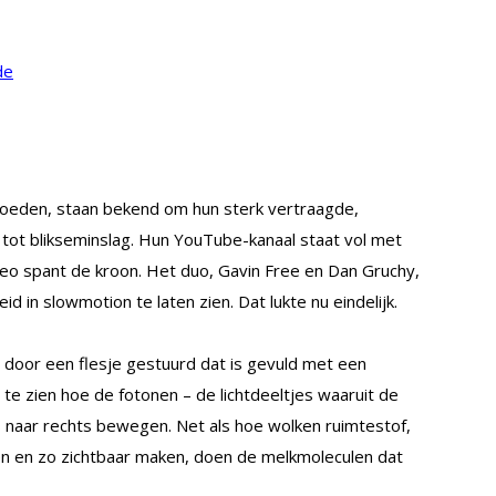
de
oeden, staan bekend om hun sterk vertraagde,
tot blikseminslag. Hun YouTube-kanaal staat vol met
o spant de kroon. Het duo, Gavin Free en Dan Gruchy,
d in slowmotion te laten zien. Dat lukte nu eindelijk.
 door een flesje gestuurd dat is gevuld met een
 te zien hoe de fotonen – de lichtdeeltjes waaruit de
ks naar rechts bewegen. Net als hoe wolken ruimtestof,
ien en zo zichtbaar maken, doen de melkmoleculen dat