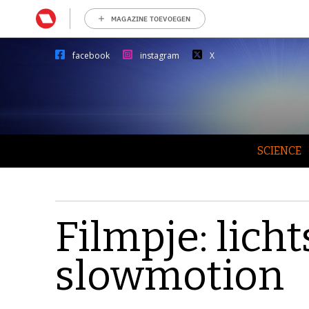
MAGAZINE TOEVOEGEN
facebook
instagram
X
SCIENCE
Filmpje: lich
slowmotion