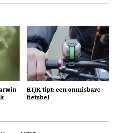
Darwin
KIJK tipt: een onmisbare
jk
fietsbel