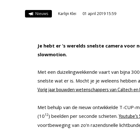
Nieuws
Karlijn Klei
01 april 2019 15:59
Je hebt er ’s werelds snelste camera voor n
slowmotion.
Met een duizelingwekkende vaart van bijna 300 m
snelste wat er is. Mocht je je weleens hebben a
Vorig jaar bouwden wetenschappers van Caltech en h
Met behulp van de nieuw ontwikkelde T-CUP-me
12
(10
) beelden per seconde schieten.
Youtube’s
voortbeweging van zo’n razendsnelle lichtbunde