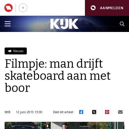
AANMELDEN
Nieuws
Filmpje: man drijft
skateboard aan met
boor
MtB
12 juni 2015 13:00
Deel dit artikel: