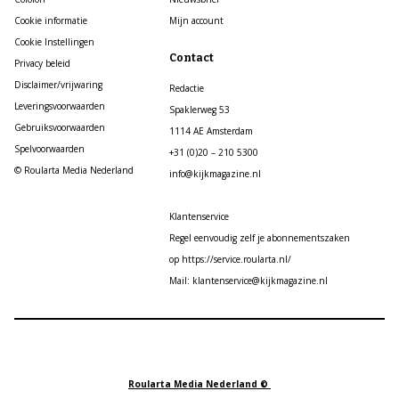
Cookie informatie
Mijn account
Cookie Instellingen
Contact
Privacy beleid
Disclaimer/vrijwaring
Redactie
Leveringsvoorwaarden
Spaklerweg 53
Gebruiksvoorwaarden
1114 AE Amsterdam
Spelvoorwaarden
+31 (0)20 – 210 5300
© Roularta Media Nederland
info@kijkmagazine.nl
Klantenservice
Regel eenvoudig zelf je abonnementszaken
op https://service.roularta.nl/
Mail: klantenservice@kijkmagazine.nl
Roularta Media Nederland ©