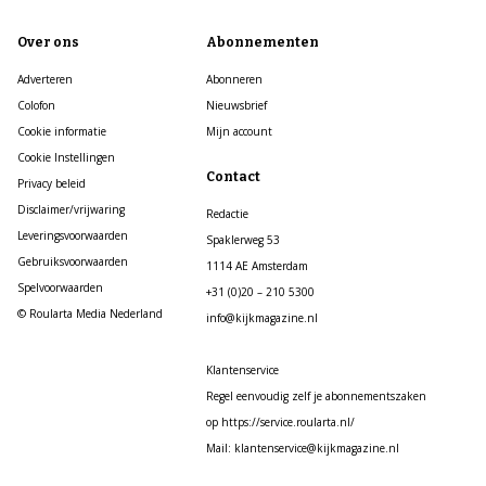
Over ons
Abonnementen
Adverteren
Abonneren
Colofon
Nieuwsbrief
Cookie informatie
Mijn account
Cookie Instellingen
Contact
Privacy beleid
Disclaimer/vrijwaring
Redactie
Leveringsvoorwaarden
Spaklerweg 53
Gebruiksvoorwaarden
1114 AE Amsterdam
Spelvoorwaarden
+31 (0)20 – 210 5300
© Roularta Media Nederland
info@kijkmagazine.nl
Klantenservice
Regel eenvoudig zelf je abonnementszaken
op https://service.roularta.nl/
Mail: klantenservice@kijkmagazine.nl