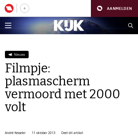
AANMELDEN
Nieuws
Filmpje:
plasmascherm
vermoord met 2000
volt
André Kesseler
11 oktober 2013
Deel dit artikel: