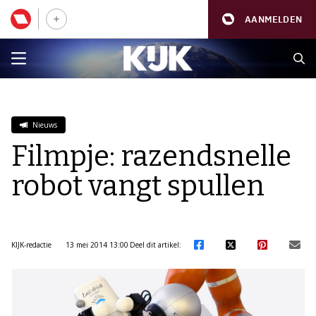
AANMELDEN
Nieuws
Filmpje: razendsnelle
robot vangt spullen
KIJK-redactie
13 mei 2014 13:00
Deel dit artikel: