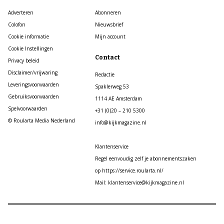
Adverteren
Abonneren
Colofon
Nieuwsbrief
Cookie informatie
Mijn account
Cookie Instellingen
Contact
Privacy beleid
Disclaimer/vrijwaring
Redactie
Leveringsvoorwaarden
Spaklerweg 53
Gebruiksvoorwaarden
1114 AE Amsterdam
Spelvoorwaarden
+31 (0)20 – 210 5300
© Roularta Media Nederland
info@kijkmagazine.nl
Klantenservice
Regel eenvoudig zelf je abonnementszaken
op https://service.roularta.nl/
Mail: klantenservice@kijkmagazine.nl