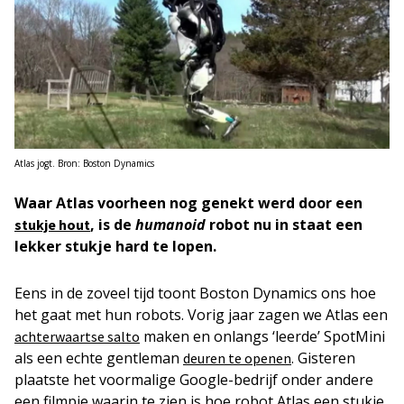
Atlas jogt. Bron: Boston Dynamics
Waar Atlas voorheen nog genekt werd door een
, is de
humanoid
robot nu in staat een
stukje hout
lekker stukje hard te lopen.
Eens in de zoveel tijd toont Boston Dynamics ons hoe
het gaat met hun robots. Vorig jaar zagen we Atlas een
maken en onlangs ‘leerde’ SpotMini
achterwaartse salto
als een echte gentleman
. Gisteren
deuren te openen
plaatste het voormalige Google-bedrijf onder andere
een filmpje waarin te zien is hoe robot Atlas een stukje