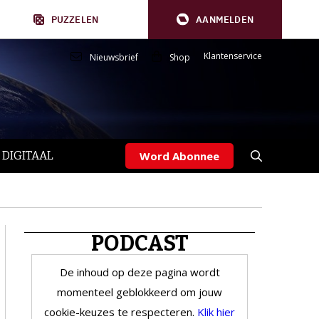
PUZZELEN
AANMELDEN
Klantenservice
Nieuwsbrief
Shop
 DIGITAAL
Word Abonnee
PODCAST
De inhoud op deze pagina wordt
momenteel geblokkeerd om jouw
cookie-keuzes te respecteren.
Klik hier