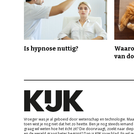
Is hypnose nuttig?
Waaro
van d
Vroeger was je al geboeid door wetenschap en technologie. Maa
toen wist je nog niet dat het zo heette. Ben je nog steeds iemand
graag wil weten hoe het écht zit? Die doorvraagt, zoekt naar die
en de wereld graag beter begrijpt? Dan is KIJK jouw blad. En wil je