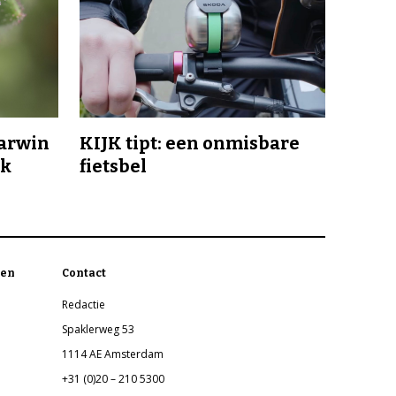
Darwin
KIJK tipt: een onmisbare
jk
fietsbel
en
Contact
Redactie
Spaklerweg 53
1114 AE Amsterdam
+31 (0)20 – 210 5300