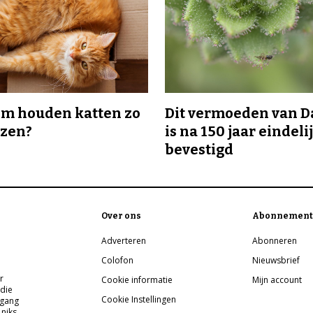
m houden katten zo
Dit vermoeden van 
ozen?
is na 150 jaar eindeli
bevestigd
Over ons
Abonnement
Adverteren
Abonneren
Colofon
Nieuwsbrief
r
Cookie informatie
Mijn account
 die
Cookie Instellingen
pgang
 niks