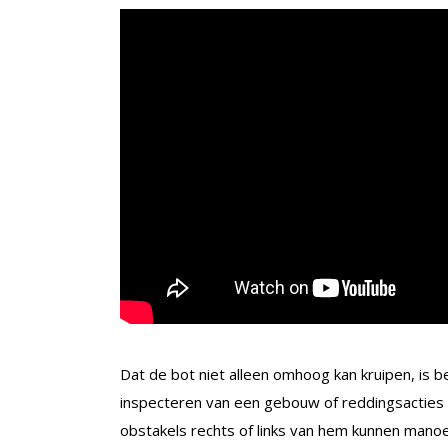
Dat de bot niet alleen omhoog kan kruipen, is 
inspecteren van een gebouw of reddingsacties 
obstakels rechts of links van hem kunnen manoe