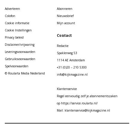
Adverteren
Abonneren
Colofon
Nieuwsbrief
Cookie informatie
Mijn account
Cookie Instellingen
Contact
Privacy beleid
Disclaimer/vrijwaring
Redactie
Leveringsvoorwaarden
Spaklerweg 53
Gebruiksvoorwaarden
1114 AE Amsterdam
Spelvoorwaarden
+31 (0)20 – 210 5300
© Roularta Media Nederland
info@kijkmagazine.nl
Klantenservice
Regel eenvoudig zelf je abonnementszaken
op https://service.roularta.nl/
Mail: klantenservice@kijkmagazine.nl