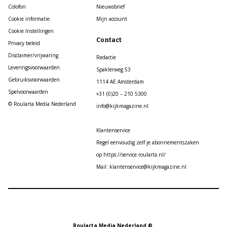
Colofon
Nieuwsbrief
Cookie informatie
Mijn account
Cookie Instellingen
Contact
Privacy beleid
Disclaimer/vrijwaring
Redactie
Leveringsvoorwaarden
Spaklerweg 53
Gebruiksvoorwaarden
1114 AE Amsterdam
Spelvoorwaarden
+31 (0)20 – 210 5300
© Roularta Media Nederland
info@kijkmagazine.nl
Klantenservice
Regel eenvoudig zelf je abonnementszaken
op https://service.roularta.nl/
Mail: klantenservice@kijkmagazine.nl
Roularta Media Nederland ©