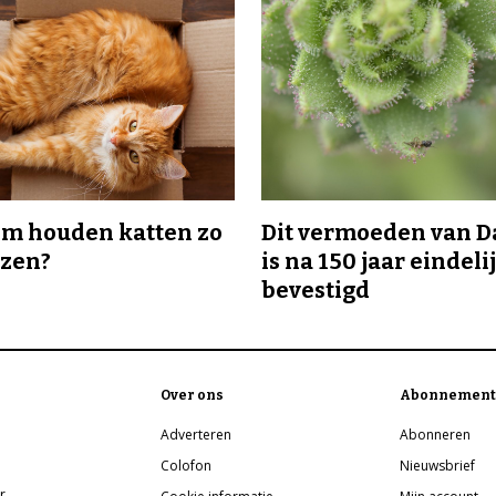
m houden katten zo
Dit vermoeden van 
ozen?
is na 150 jaar eindeli
bevestigd
Over ons
Abonnement
Adverteren
Abonneren
Colofon
Nieuwsbrief
r