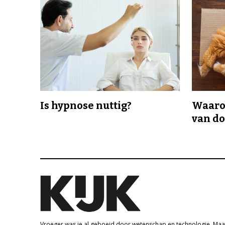
Is hypnose nuttig?
Waaro
van d
Vroeger was je al geboeid door wetenschap en technologie. Maa