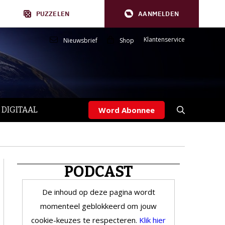
PUZZELEN
AANMELDEN
Klantenservice
Nieuwsbrief
Shop
 DIGITAAL
Word Abonnee
PODCAST
De inhoud op deze pagina wordt
momenteel geblokkeerd om jouw
cookie-keuzes te respecteren.
Klik hier