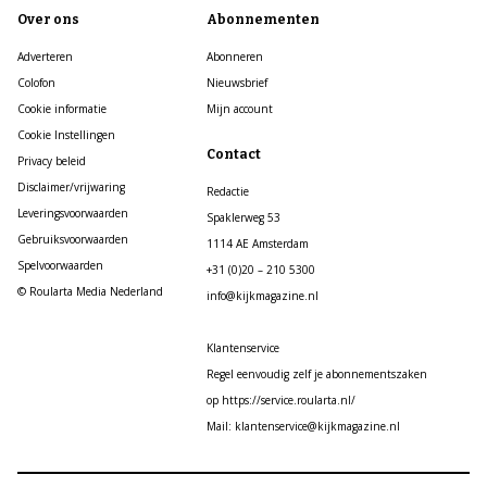
Over ons
Abonnementen
Adverteren
Abonneren
Colofon
Nieuwsbrief
Cookie informatie
Mijn account
Cookie Instellingen
Contact
Privacy beleid
Disclaimer/vrijwaring
Redactie
Leveringsvoorwaarden
Spaklerweg 53
Gebruiksvoorwaarden
1114 AE Amsterdam
Spelvoorwaarden
+31 (0)20 – 210 5300
© Roularta Media Nederland
info@kijkmagazine.nl
Klantenservice
Regel eenvoudig zelf je abonnementszaken
op https://service.roularta.nl/
Mail: klantenservice@kijkmagazine.nl