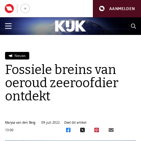
AANMELDEN
Nieuws
Fossiele breins van
oeroud zeeroofdier
ontdekt
Marysa van den Berg
09 juli 2022
Deel dit artikel:
13:00