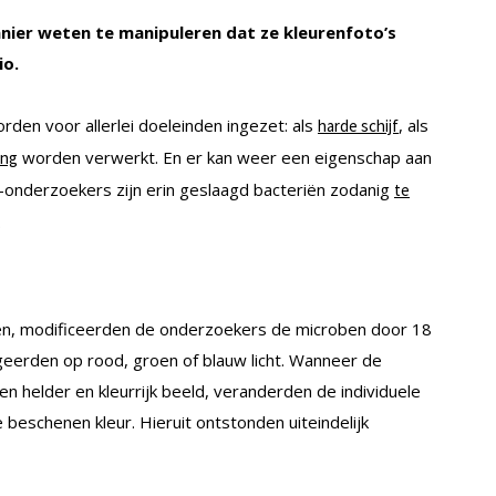
ier weten te manipuleren dat ze kleurenfoto’s
io.
rden voor allerlei doeleinden ingezet: als
, als
harde schijf
worden verwerkt. En er kan weer een eigenschap aan
ing
nderzoekers zijn erin geslaagd bacteriën zodanig
te
.
eren, modificeerden de onderzoekers de microben door 18
geerden op rood, groen of blauw licht. Wanneer de
 helder en kleurrijk beeld, veranderden de individuele
 beschenen kleur. Hieruit ontstonden uiteindelijk