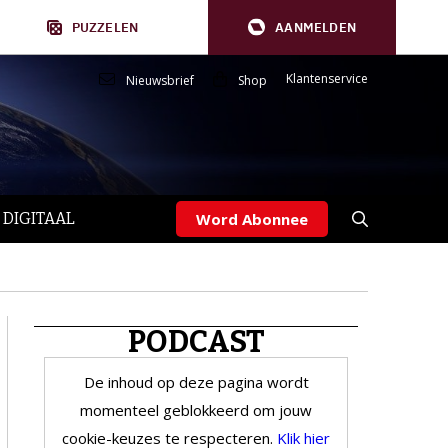
PUZZELEN
AANMELDEN
Klantenservice
Nieuwsbrief
Shop
 DIGITAAL
Word Abonnee
PODCAST
De inhoud op deze pagina wordt
momenteel geblokkeerd om jouw
cookie-keuzes te respecteren.
Klik hier