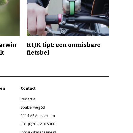
Darwin
KIJK tipt: een onmisbare
jk
fietsbel
en
Contact
Redactie
Spaklerweg 53
1114 AE Amsterdam
+31 (0)20 – 210 5300
info@kijkmagazine.nl