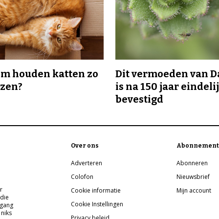
m houden katten zo
Dit vermoeden van 
ozen?
is na 150 jaar eindeli
bevestigd
Over ons
Abonnement
Adverteren
Abonneren
Colofon
Nieuwsbrief
r
Cookie informatie
Mijn account
 die
Cookie Instellingen
pgang
 niks
Privacy beleid