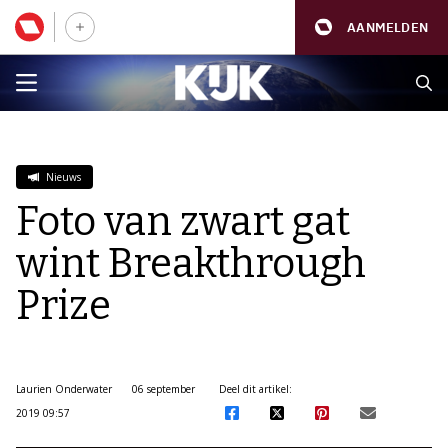
AANMELDEN
Nieuws
Foto van zwart gat
wint Breakthrough
Prize
Laurien Onderwater
06 september
Deel dit artikel:
2019 09:57