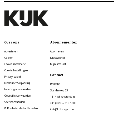
Over ons
Abonnementen
Adverteren
Abonneren
Colofon
Nieuwsbrief
Cookie informatie
Mijn account
Cookie Instellingen
Contact
Privacy beleid
Disclaimer/vrijwaring
Redactie
Leveringsvoorwaarden
Spaklerweg 53
Gebruiksvoorwaarden
1114 AE Amsterdam
Spelvoorwaarden
+31 (0)20 – 210 5300
© Roularta Media Nederland
info@kijkmagazine.nl