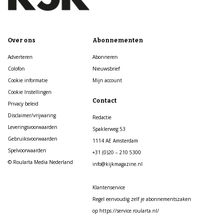
Over ons
Abonnementen
Adverteren
Abonneren
Colofon
Nieuwsbrief
Cookie informatie
Mijn account
Cookie Instellingen
Contact
Privacy beleid
Disclaimer/vrijwaring
Redactie
Leveringsvoorwaarden
Spaklerweg 53
Gebruiksvoorwaarden
1114 AE Amsterdam
Spelvoorwaarden
+31 (0)20 – 210 5300
© Roularta Media Nederland
info@kijkmagazine.nl
Klantenservice
Regel eenvoudig zelf je abonnementszaken
op https://service.roularta.nl/