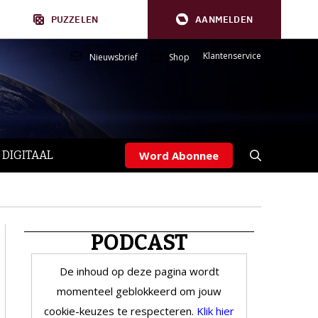
PUZZELEN
AANMELDEN
Klantenservice
Nieuwsbrief
Shop
 DIGITAAL
Word Abonnee
PODCAST
De inhoud op deze pagina wordt
momenteel geblokkeerd om jouw
cookie-keuzes te respecteren.
Klik hier