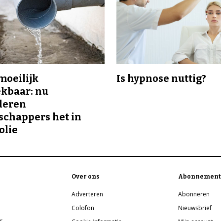
 moeilijk
Is hypnose nuttig?
kbaar: nu
deren
chappers het in
olie
Over ons
Abonnement
Adverteren
Abonneren
Colofon
Nieuwsbrief
r