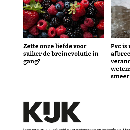
Zette onze liefde voor
Pvc is
suiker de breinevolutie in
afbree
gang?
veran
wetens
smeer
Vroeger was je al geboeid door wetenschap en technologie. Maa