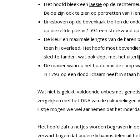
Het hoofd bleek een
laesie
op de rechterneus
Beide zijn ook te zien op portretten van Henr
Linksboven op de bovenkaak troffen de onder
op diezelfde plek in 1594 een steekwond op
De kleur en maximale lengtes van de haren 
toen hij overleed. Het hoofd moet bovendi
slechte tanden, wat ook klopt met het uiterlij
De manier waarop het hoofd van de romp was
in 1793 op een dood lichaam heeft in staan h
Wat niet is gelukt: voldoende onbesmet geneti
vergelijken met het DNA van de nakomelingen 
lijstje mogen we wel aannemen dat het inderda
Het hoofd zal nu netjes worden begraven in de ba
verwachtingen dat andere lichaamsdelen uit het