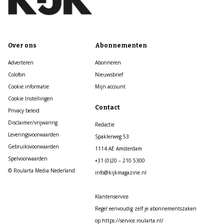
Over ons
Abonnementen
Adverteren
Abonneren
Colofon
Nieuwsbrief
Cookie informatie
Mijn account
Cookie Instellingen
Contact
Privacy beleid
Disclaimer/vrijwaring
Redactie
Leveringsvoorwaarden
Spaklerweg 53
Gebruiksvoorwaarden
1114 AE Amsterdam
Spelvoorwaarden
+31 (0)20 – 210 5300
© Roularta Media Nederland
info@kijkmagazine.nl
Klantenservice
Regel eenvoudig zelf je abonnementszaken
op https://service.roularta.nl/