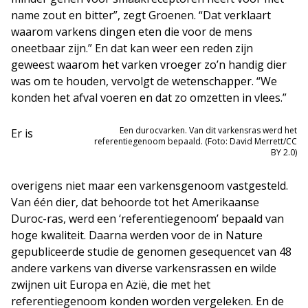
name zout en bitter”, zegt Groenen. “Dat verklaart
waarom varkens dingen eten die voor de mens
oneetbaar zijn.” En dat kan weer een reden zijn
geweest waarom het varken vroeger zo’n handig dier
was om te houden, vervolgt de wetenschapper. “We
konden het afval voeren en dat zo omzetten in vlees.”
Een durocvarken. Van dit varkensras werd het
Er is
referentiegenoom bepaald. (Foto: David Merrett/CC
BY 2.0)
overigens niet maar een varkensgenoom vastgesteld.
Van één dier, dat behoorde tot het Amerikaanse
Duroc-ras, werd een ‘referentiegenoom’ bepaald van
hoge kwaliteit. Daarna werden voor de in Nature
gepubliceerde studie de genomen gesequencet van 48
andere varkens van diverse varkensrassen en wilde
zwijnen uit Europa en Azië, die met het
referentiegenoom konden worden vergeleken. En de