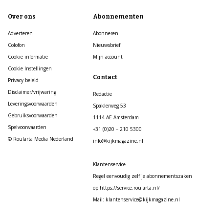
Over ons
Abonnementen
Adverteren
Abonneren
Colofon
Nieuwsbrief
Cookie informatie
Mijn account
Cookie Instellingen
Contact
Privacy beleid
Disclaimer/vrijwaring
Redactie
Leveringsvoorwaarden
Spaklerweg 53
Gebruiksvoorwaarden
1114 AE Amsterdam
Spelvoorwaarden
+31 (0)20 – 210 5300
© Roularta Media Nederland
info@kijkmagazine.nl
Klantenservice
Regel eenvoudig zelf je abonnementszaken
op https://service.roularta.nl/
Mail: klantenservice@kijkmagazine.nl