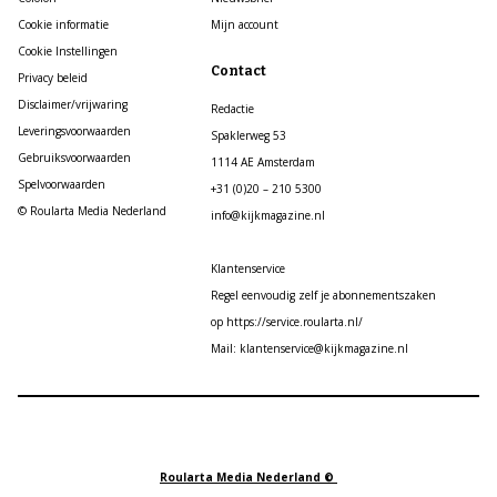
Cookie informatie
Mijn account
Cookie Instellingen
Contact
Privacy beleid
Disclaimer/vrijwaring
Redactie
Leveringsvoorwaarden
Spaklerweg 53
Gebruiksvoorwaarden
1114 AE Amsterdam
Spelvoorwaarden
+31 (0)20 – 210 5300
© Roularta Media Nederland
info@kijkmagazine.nl
Klantenservice
Regel eenvoudig zelf je abonnementszaken
op https://service.roularta.nl/
Mail: klantenservice@kijkmagazine.nl
Roularta Media Nederland ©