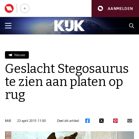
AANMELDEN
Nieuws
Geslacht Stegosaurus
te zien aan platen op
rug
MtB
23 april 2015 11:00
Deel dit artikel: