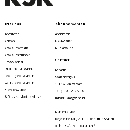
Over ons
Abonnementen
Adverteren
Abonneren
Colofon
Nieuwsbrief
Cookie informatie
Mijn account
Cookie Instellingen
Contact
Privacy beleid
Disclaimer/vrijwaring
Redactie
Leveringsvoorwaarden
Spaklerweg 53
Gebruiksvoorwaarden
1114 AE Amsterdam
Spelvoorwaarden
+31 (0)20 – 210 5300
© Roularta Media Nederland
info@kijkmagazine.nl
Klantenservice
Regel eenvoudig zelf je abonnementszaken
op https://service.roularta.nl/