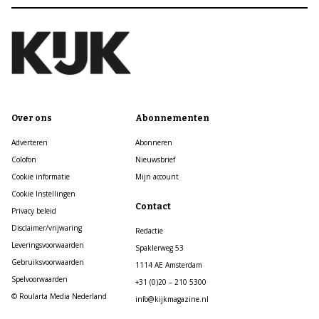
Over ons
Abonnementen
Adverteren
Abonneren
Colofon
Nieuwsbrief
Cookie informatie
Mijn account
Cookie Instellingen
Contact
Privacy beleid
Disclaimer/vrijwaring
Redactie
Leveringsvoorwaarden
Spaklerweg 53
Gebruiksvoorwaarden
1114 AE Amsterdam
Spelvoorwaarden
+31 (0)20 – 210 5300
© Roularta Media Nederland
info@kijkmagazine.nl