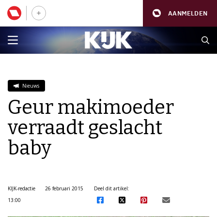
AANMELDEN
Nieuws
Geur makimoeder
verraadt geslacht
baby
KIJK-redactie
26 februari 2015
Deel dit artikel:
13:00