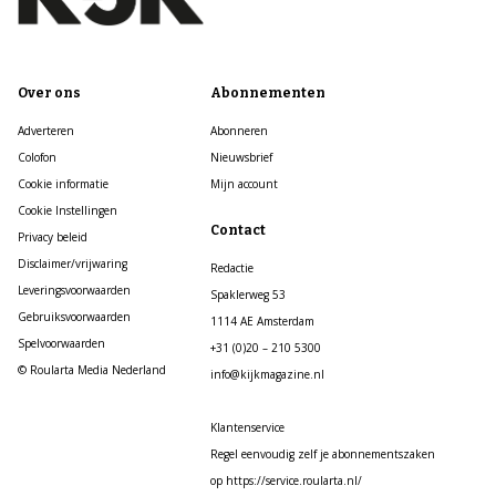
Over ons
Abonnementen
Adverteren
Abonneren
Colofon
Nieuwsbrief
Cookie informatie
Mijn account
Cookie Instellingen
Contact
Privacy beleid
Disclaimer/vrijwaring
Redactie
Leveringsvoorwaarden
Spaklerweg 53
Gebruiksvoorwaarden
1114 AE Amsterdam
Spelvoorwaarden
+31 (0)20 – 210 5300
© Roularta Media Nederland
info@kijkmagazine.nl
Klantenservice
Regel eenvoudig zelf je abonnementszaken
op https://service.roularta.nl/