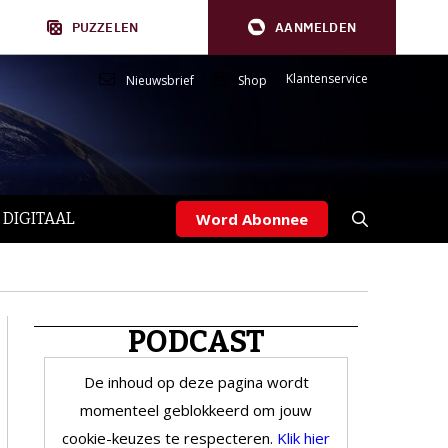
PUZZELEN
AANMELDEN
Klantenservice
Nieuwsbrief
Shop
 DIGITAAL
Word Abonnee
PODCAST
De inhoud op deze pagina wordt
momenteel geblokkeerd om jouw
cookie-keuzes te respecteren.
Klik hier