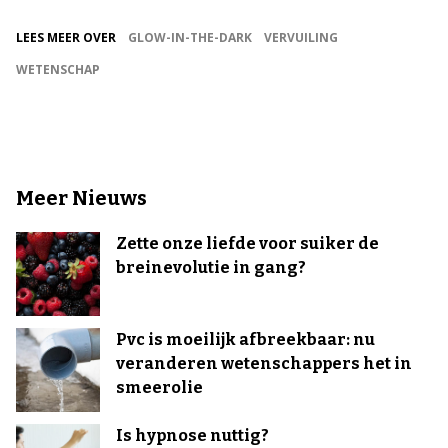
LEES MEER OVER
GLOW-IN-THE-DARK
VERVUILING
WETENSCHAP
Meer Nieuws
Zette onze liefde voor suiker de
breinevolutie in gang?
Pvc is moeilijk afbreekbaar: nu
veranderen wetenschappers het in
smeerolie
Is hypnose nuttig?