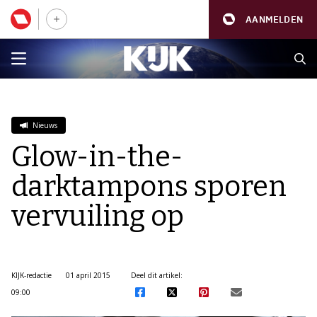
AANMELDEN
Nieuws
Glow-in-the-
darktampons sporen
vervuiling op
KIJK-redactie
01 april 2015
Deel dit artikel:
09:00