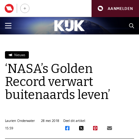
AANMELDEN
Nieuws
‘NASA’s Golden
Record verwart
buitenaards leven’
Laurien Onderwater
28 mei 2018
Deel dit artikel:
15:59