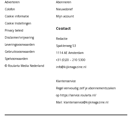
Adverteren
Abonneren
Colofon
Nieuwsbrief
Cookie informatie
Mijn account
Cookie Instellingen
Contact
Privacy beleid
Disclaimer/vrijwaring
Redactie
Leveringsvoorwaarden
Spaklerweg 53
Gebruiksvoorwaarden
1114 AE Amsterdam
Spelvoorwaarden
+31 (0)20 – 210 5300
© Roularta Media Nederland
info@kijkmagazine.nl
Klantenservice
Regel eenvoudig zelf je abonnementszaken
op https://service.roularta.nl/
Mail: klantenservice@kijkmagazine.nl