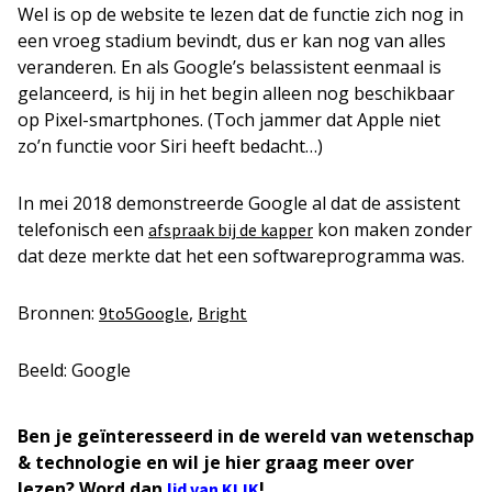
Wel is op de website te lezen dat de functie zich nog in
een vroeg stadium bevindt, dus er kan nog van alles
veranderen. En als Google’s belassistent eenmaal is
gelanceerd, is hij in het begin alleen nog beschikbaar
op Pixel-smartphones. (Toch jammer dat Apple niet
zo’n functie voor Siri heeft bedacht…)
In mei 2018 demonstreerde Google al dat de assistent
telefonisch een
kon maken zonder
afspraak bij de kapper
dat deze merkte dat het een softwareprogramma was.
Bronnen:
,
9to5Google
Bright
Beeld: Google
Ben je geïnteresseerd in de wereld van wetenschap
& technologie en wil je hier graag meer over
lezen? Word dan
!
lid van KIJK