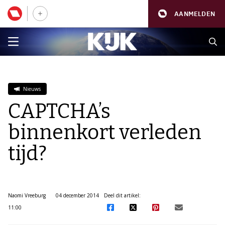
AANMELDEN
Nieuws
CAPTCHA’s
binnenkort verleden
tijd?
Naomi Vreeburg
04 december 2014
Deel dit artikel:
11:00