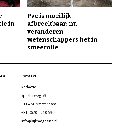
r
Pvc is moeilijk
ie in
afbreekbaar: nu
veranderen
wetenschappers het in
smeerolie
en
Contact
Redactie
Spaklerweg 53
1114 AE Amsterdam
+31 (0)20 – 210 5300
info@kijkmagazine.nl