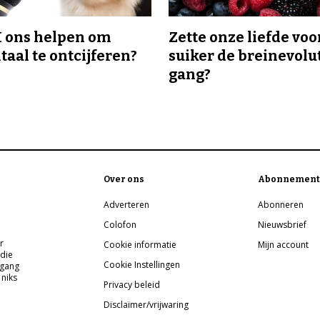
I ons helpen om
Zette onze liefde voo
taal te ontcijferen?
suiker de breinevolut
gang?
Over ons
Abonnement
Adverteren
Abonneren
Colofon
Nieuwsbrief
r
Cookie informatie
Mijn account
 die
Cookie Instellingen
pgang
 niks
Privacy beleid
Disclaimer/vrijwaring