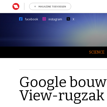
MAGAZINE TOEVOEGEN
facebook
instagram
X
SCIENCE
Google bouwt
View-rugzak