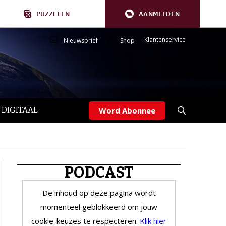
PUZZELEN
AANMELDEN
Klantenservice
Nieuwsbrief
Shop
 DIGITAAL
Word Abonnee
PODCAST
De inhoud op deze pagina wordt
momenteel geblokkeerd om jouw
cookie-keuzes te respecteren.
Klik hier