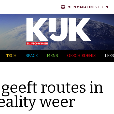
MIJN MAGAZINES LEZEN
TECH
SPACE
MENS
GESCHIEDENIS
LEES
geeft routes in
ality weer