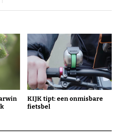
Darwin
KIJK tipt: een onmisbare
jk
fietsbel