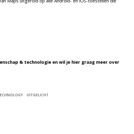
n Maps uitgerold op alle Android- en iOS-toestellen die
enschap & technologie en wil je hier graag meer over
ECHNOLOGY
UITGELICHT