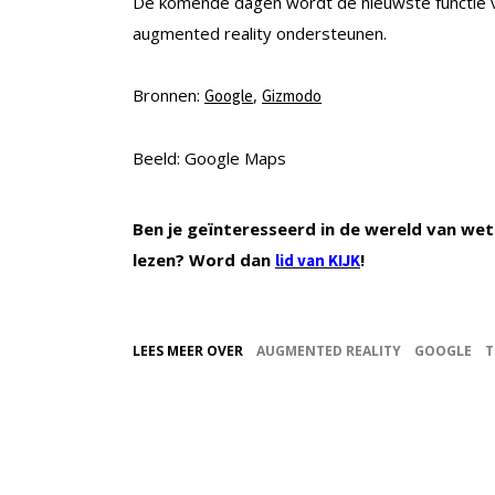
De komende dagen wordt de nieuwste functie va
augmented reality ondersteunen.
Bronnen:
,
Google
Gizmodo
Beeld: Google Maps
Ben je geïnteresseerd in de wereld van wet
lezen? Word dan
!
lid van KIJK
LEES MEER OVER
AUGMENTED REALITY
GOOGLE
T