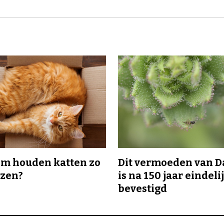
m houden katten zo
Dit vermoeden van 
ozen?
is na 150 jaar eindeli
bevestigd