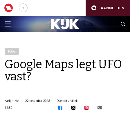
AANMELDEN
Foto's
Google Maps legt UFO
vast?
Karlijn Klei
22 december 2018
Deel dit artikel:
12:59