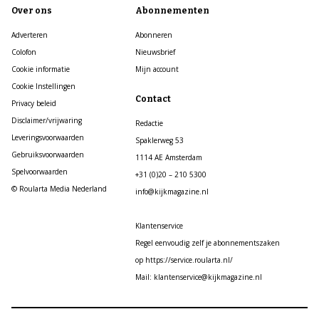
Over ons
Abonnementen
Adverteren
Abonneren
Colofon
Nieuwsbrief
Cookie informatie
Mijn account
Cookie Instellingen
Contact
Privacy beleid
Disclaimer/vrijwaring
Redactie
Leveringsvoorwaarden
Spaklerweg 53
Gebruiksvoorwaarden
1114 AE Amsterdam
Spelvoorwaarden
+31 (0)20 – 210 5300
© Roularta Media Nederland
info@kijkmagazine.nl
Klantenservice
Regel eenvoudig zelf je abonnementszaken
op https://service.roularta.nl/
Mail: klantenservice@kijkmagazine.nl