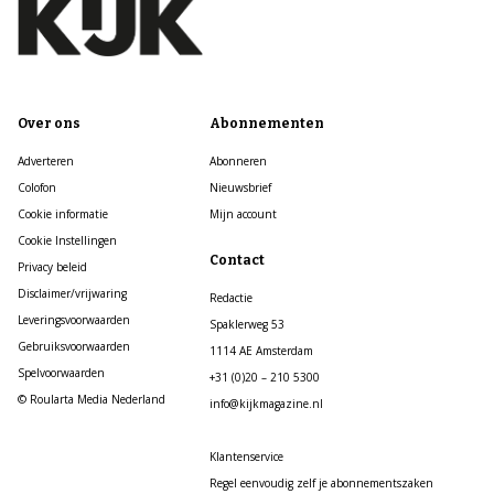
Over ons
Abonnementen
Adverteren
Abonneren
Colofon
Nieuwsbrief
Cookie informatie
Mijn account
Cookie Instellingen
Contact
Privacy beleid
Disclaimer/vrijwaring
Redactie
Leveringsvoorwaarden
Spaklerweg 53
Gebruiksvoorwaarden
1114 AE Amsterdam
Spelvoorwaarden
+31 (0)20 – 210 5300
© Roularta Media Nederland
info@kijkmagazine.nl
Klantenservice
Regel eenvoudig zelf je abonnementszaken