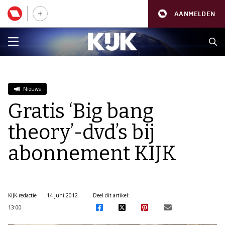
AANMELDEN
Nieuws
Gratis ‘Big bang
theory’-dvd’s bij
abonnement KIJK
KIJK-redactie
14 juni 2012
Deel dit artikel:
13:00