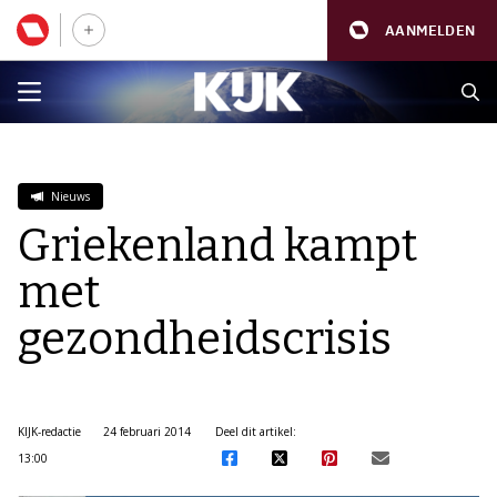
AANMELDEN
Nieuws
Griekenland kampt
met
gezondheidscrisis
KIJK-redactie
24 februari 2014
Deel dit artikel:
13:00