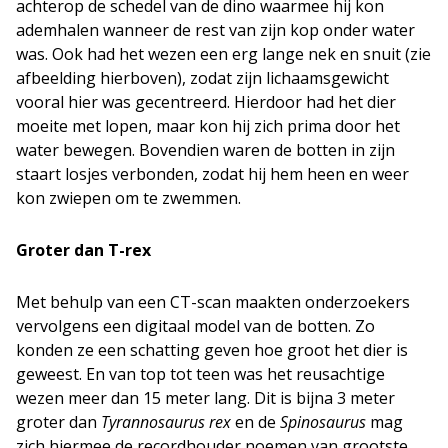
achterop de schedel van de dino waarmee hij kon
ademhalen wanneer de rest van zijn kop onder water
was. Ook had het wezen een erg lange nek en snuit (zie
afbeelding hierboven), zodat zijn lichaamsgewicht
vooral hier was gecentreerd. Hierdoor had het dier
moeite met lopen, maar kon hij zich prima door het
water bewegen. Bovendien waren de botten in zijn
staart losjes verbonden, zodat hij hem heen en weer
kon zwiepen om te zwemmen.
Groter dan T-rex
Met behulp van een CT-scan maakten onderzoekers
vervolgens een digitaal model van de botten. Zo
konden ze een schatting geven hoe groot het dier is
geweest. En van top tot teen was het reusachtige
wezen meer dan 15 meter lang. Dit is bijna 3 meter
groter dan
Tyrannosaurus rex
en de
Spinosaurus
mag
zich hiermee de recordhouder noemen van grootste