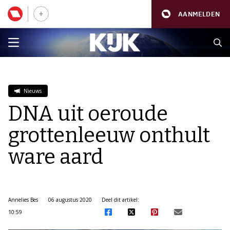
AANMELDEN
Nieuws
DNA uit oeroude
grottenleeuw onthult
ware aard
Annelies Bes
06 augustus 2020
Deel dit artikel:
10:59