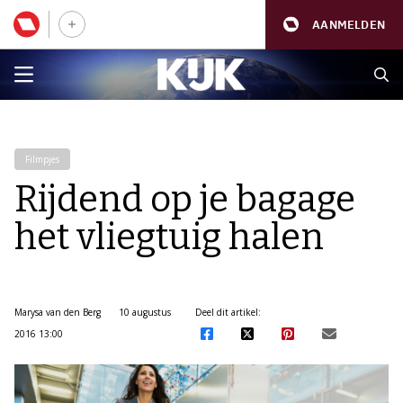
AANMELDEN
Filmpjes
Rijdend op je bagage
het vliegtuig halen
Marysa van den Berg
10 augustus
Deel dit artikel:
2016 13:00