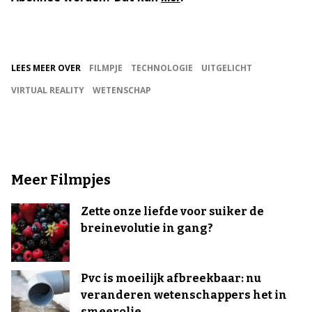
LEES MEER OVER
FILMPJE
TECHNOLOGIE
UITGELICHT
VIRTUAL REALITY
WETENSCHAP
Meer Filmpjes
Zette onze liefde voor suiker de
breinevolutie in gang?
Pvc is moeilijk afbreekbaar: nu
veranderen wetenschappers het in
smeerolie