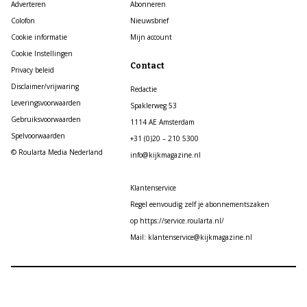
Adverteren
Abonneren
Colofon
Nieuwsbrief
Cookie informatie
Mijn account
Cookie Instellingen
Contact
Privacy beleid
Disclaimer/vrijwaring
Redactie
Leveringsvoorwaarden
Spaklerweg 53
Gebruiksvoorwaarden
1114 AE Amsterdam
Spelvoorwaarden
+31 (0)20 – 210 5300
© Roularta Media Nederland
info@kijkmagazine.nl
Klantenservice
Regel eenvoudig zelf je abonnementszaken
op https://service.roularta.nl/
Mail: klantenservice@kijkmagazine.nl