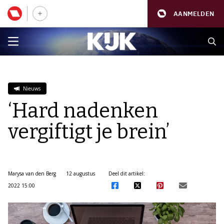
AANMELDEN
Nieuws
‘Hard nadenken
vergiftigt je brein’
Marysa van den Berg
12 augustus
Deel dit artikel:
2022 15:00