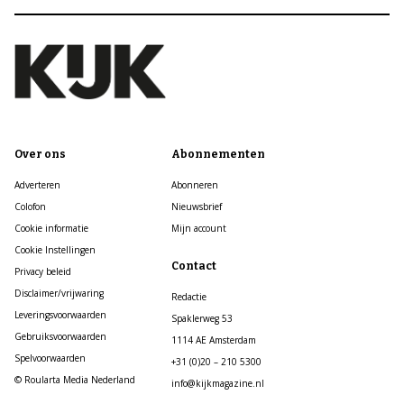
Over ons
Abonnementen
Adverteren
Abonneren
Colofon
Nieuwsbrief
Cookie informatie
Mijn account
Cookie Instellingen
Contact
Privacy beleid
Disclaimer/vrijwaring
Redactie
Leveringsvoorwaarden
Spaklerweg 53
Gebruiksvoorwaarden
1114 AE Amsterdam
Spelvoorwaarden
+31 (0)20 – 210 5300
© Roularta Media Nederland
info@kijkmagazine.nl