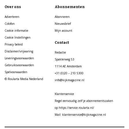
Over ons
Abonnementen
Adverteren
Abonneren
Colofon
Nieuwsbrief
Cookie informatie
Mijn account
Cookie Instellingen
Contact
Privacy beleid
Disclaimer/vrijwaring
Redactie
Leveringsvoorwaarden
Spaklerweg 53
Gebruiksvoorwaarden
1114 AE Amsterdam
Spelvoorwaarden
+31 (0)20 – 210 5300
© Roularta Media Nederland
info@kijkmagazine.nl
Klantenservice
Regel eenvoudig zelf je abonnementszaken
op https://service.roularta.nl/
Mail: klantenservice@kijkmagazine.nl