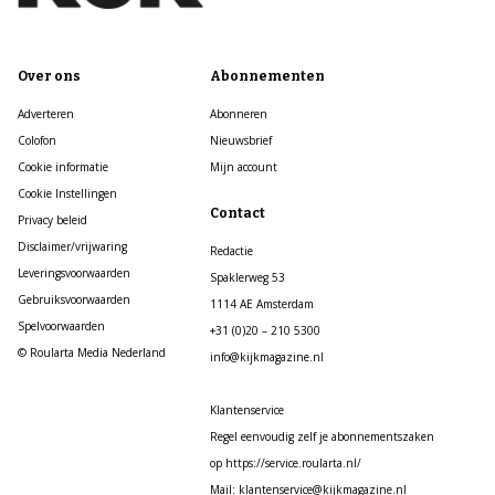
Over ons
Abonnementen
Adverteren
Abonneren
Colofon
Nieuwsbrief
Cookie informatie
Mijn account
Cookie Instellingen
Contact
Privacy beleid
Disclaimer/vrijwaring
Redactie
Leveringsvoorwaarden
Spaklerweg 53
Gebruiksvoorwaarden
1114 AE Amsterdam
Spelvoorwaarden
+31 (0)20 – 210 5300
© Roularta Media Nederland
info@kijkmagazine.nl
Klantenservice
Regel eenvoudig zelf je abonnementszaken
op https://service.roularta.nl/
Mail: klantenservice@kijkmagazine.nl