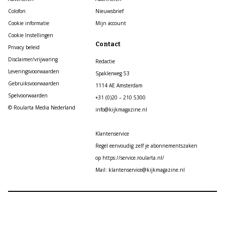
Colofon
Nieuwsbrief
Cookie informatie
Mijn account
Cookie Instellingen
Contact
Privacy beleid
Disclaimer/vrijwaring
Redactie
Leveringsvoorwaarden
Spaklerweg 53
Gebruiksvoorwaarden
1114 AE Amsterdam
Spelvoorwaarden
+31 (0)20 – 210 5300
© Roularta Media Nederland
info@kijkmagazine.nl
Klantenservice
Regel eenvoudig zelf je abonnementszaken
op https://service.roularta.nl/
Mail: klantenservice@kijkmagazine.nl