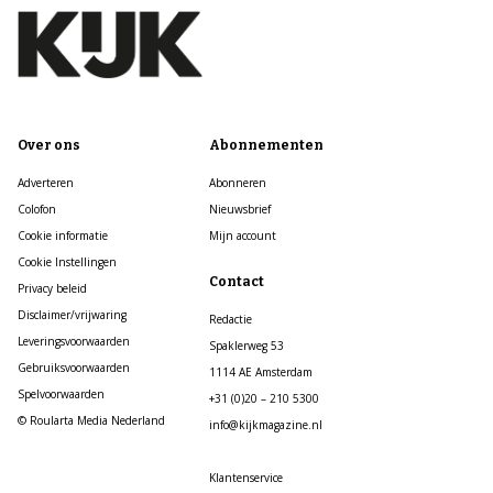
Over ons
Abonnementen
Adverteren
Abonneren
Colofon
Nieuwsbrief
Cookie informatie
Mijn account
Cookie Instellingen
Contact
Privacy beleid
Disclaimer/vrijwaring
Redactie
Leveringsvoorwaarden
Spaklerweg 53
Gebruiksvoorwaarden
1114 AE Amsterdam
Spelvoorwaarden
+31 (0)20 – 210 5300
© Roularta Media Nederland
info@kijkmagazine.nl
Klantenservice