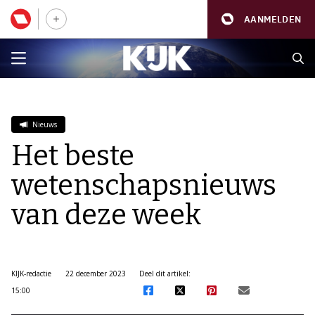
AANMELDEN
Nieuws
Het beste
wetenschapsnieuws
van deze week
KIJK-redactie
22 december 2023
Deel dit artikel:
15:00