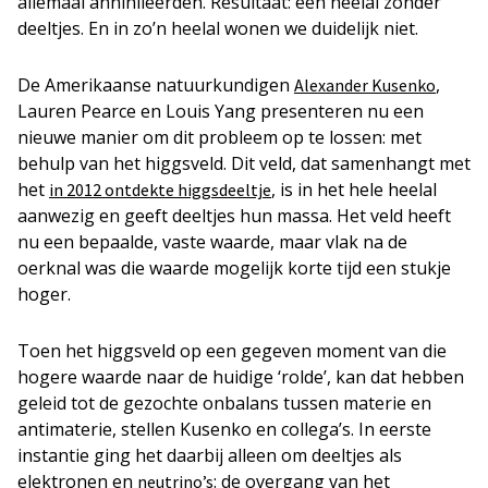
allemaal annihileerden. Resultaat: een heelal zónder
deeltjes. En in zo’n heelal wonen we duidelijk niet.
De Amerikaanse natuurkundigen
,
Alexander Kusenko
Lauren Pearce en Louis Yang presenteren nu een
nieuwe manier om dit probleem op te lossen: met
behulp van het higgsveld. Dit veld, dat samenhangt met
het
, is in het hele heelal
in 2012 ontdekte higgsdeeltje
aanwezig en geeft deeltjes hun massa. Het veld heeft
nu een bepaalde, vaste waarde, maar vlak na de
oerknal was die waarde mogelijk korte tijd een stukje
hoger.
Toen het higgsveld op een gegeven moment van die
hogere waarde naar de huidige ‘rolde’, kan dat hebben
geleid tot de gezochte onbalans tussen materie en
antimaterie, stellen Kusenko en collega’s. In eerste
instantie ging het daarbij alleen om deeltjes als
elektronen en
: de overgang van het
neutrino’s