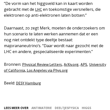
“De vorm van het higgsveld kan in kaart worden
gebracht met de
en toekomstige versnellers, die
LHC
elektronen op anti-elektronen laten botsen.”
Daarnaast, zo zegt Merk, moeten de onderzoekers om
hun scenario te laten werken aannemen dat er een
nog niet ontdekt type deeltje bestaat:
majorananeutrino’s. “Daar wordt naar gezocht met de
LHC en andere, gespecialiseerde experimenten.”
Bronnen:
,
,
,
Physical Review Letters
ArXiv.org
APS
University
of California, Los Angeles via Phys.org
Beeld:
DESY Hamburg
LEES MEER OVER
ANTIMATERIE
DEELTJESFYSICA
HIGGS