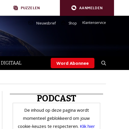
PUZZELEN
AANMELDEN
Klantenservice
Nieuwsbrief
Shop
 DIGITAAL
Word Abonnee
PODCAST
De inhoud op deze pagina wordt
momenteel geblokkeerd om jouw
cookie-keuzes te respecteren.
Klik hier