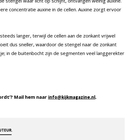
e stengel waar licht op schijnt, ontvangen weinig auxine.
re concentratie auxine in de cellen. Auxine zorgt ervoor
eeds langer, terwijl de cellen aan de zonkant vrijwel
roeit dus sneller, waardoor de stengel naar de zonkant
tje; in de buitenbocht zijn de segmenten veel langgerekter
ordt’? Mail hem naar
.
info@kijkmagazine.nl
.
AUTEUR