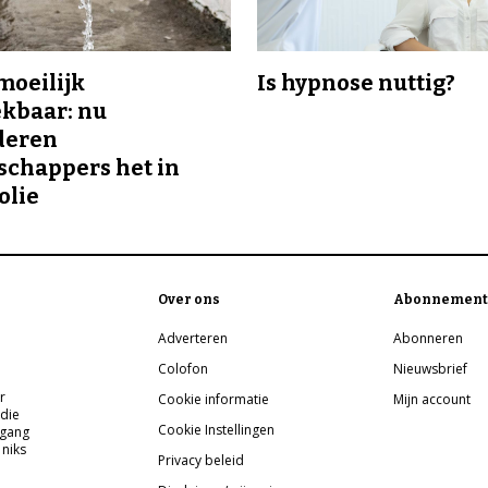
 moeilijk
Is hypnose nuttig?
kbaar: nu
deren
chappers het in
olie
Over ons
Abonnement
Adverteren
Abonneren
Colofon
Nieuwsbrief
r
Cookie informatie
Mijn account
 die
Cookie Instellingen
pgang
 niks
Privacy beleid